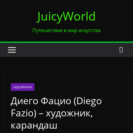
Перейти
JuicyWorld
к
содержимому
Путешествие в мир искусства
ХУДОЖНИКИ
Диего Фацио (Diego
Fazio) – художник,
карандаш