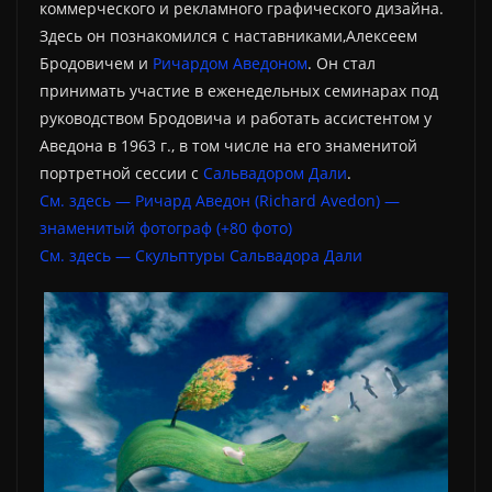
коммерческого и рекламного графического дизайна.
Здесь он познакомился с наставниками,Алексеем
Бродовичем и
Ричардом Аведоном
. Он стал
принимать участие в еженедельных семинарах под
руководством Бродовича и работать ассистентом у
Аведона в 1963 г., в том числе на его знаменитой
портретной сессии с
Сальвадором Дали
.
См. здесь — Ричард Аведон (Richard Avedon) —
знаменитый фотограф (+80 фото)
См. здесь — Скульптуры Сальвадора Дали