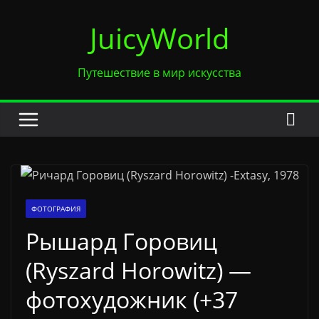
Перейти
JuicyWorld
к
содержимому
Путешествие в мир искусства
ФОТОГРАФИЯ
Рышард Горовиц
(Ryszard Horowitz) —
фотохудожник (+37