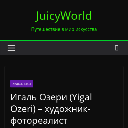
Перейти
JuicyWorld
к
содержимому
Путешествие в мир искусства
ХУДОЖНИКИ
Игаль Озери (Yigal
Ozeri) – художник-
фотореалист