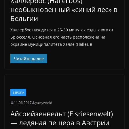
Халлербос (Hallerbos)
необыкновенный «синий лес» в
Бельгии
Халлербос находится в 25-30 минутах езды к югу от
Брюсселя. Основная его часть расположена на
окраине муниципалитета Халле (Halle), в
Читайте далее
ЕВРОПА
11.06.2017
yuicyworld
Айсрийзенвельт (Eisriesenwelt)
— ледяная пещера в Австрии