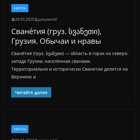
ЕВРОПА
28.03.2020
yuicyworld
Сване́тия (груз. სვანეთი),
Грузия. Обычаи и нравы
Сване́тия (груз. სვანეთი) — область в горах на северо-
западе Грузии, населённая сванами.
Территориально и исторически Сванетия делится на
Верхнюю и
Читайте далее
ЕВРОПА