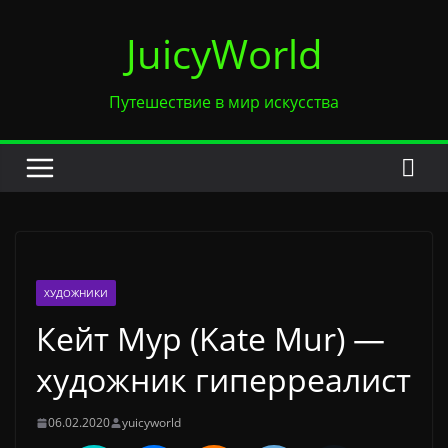
Перейти
JuicyWorld
к
содержимому
Путешествие в мир искусства
ХУДОЖНИКИ
Кейт Мур (Kate Mur) —
художник гиперреалист
06.02.2020
yuicyworld