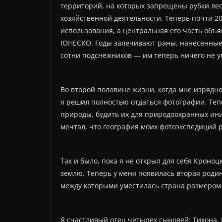
территорий, на которых запрещены рубки ле
хозяйственной деятельности. Теперь почти 20
использования, а центральная его часть об
ЮНЕСКО. Годы залечивают раны, нанесенные 
сотни подснежников — им теперь ничего не у
Во второй половине жизни, когда мне изрядн
я решил полностью отдаться фотографии. Тепе
природы, будить их для природоохранных ин
мечтал, что география моих фотоэкспедиций 
Так и было, пока я не открыл для себя Кроно
землю. Теперь у меня появилась вторая роди
между которыми уместилась страна размером 
Я счастливый отец четырех сыновей: Тихона,