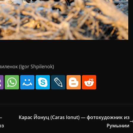
ленок (Igor Shpilenok)
–
Карас Йонуц (Caras Ionut) — фотохудожник из
юз
Румынии