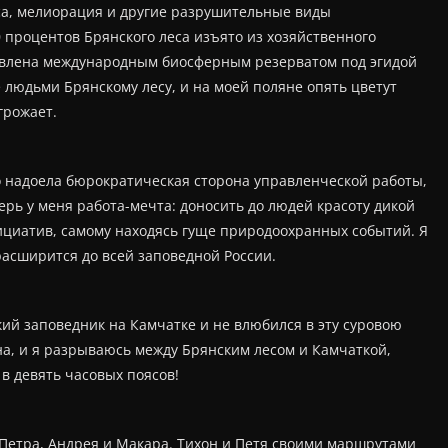
са, мелиорация и другие разрушительные виды
 процентов Брянского леса изъято из хозяйственного
ъявлена международным биосферным резерватом под эгидой
людьми Брянскому лесу, и на моей поляне опять цветут
грожает.
о надоела бюрократическая сторона управленческой работы,
рь у меня работа-мечта: доносить до людей красоту дикой
ициатив, самому находясь гуще природоохранных событий. Я
расширится до всей заповедной России.
цкий заповедник на Камчатке и не влюбился в эту суровою
на, и я разрываюсь между Брянским лесом и Камчаткой,
в девять часовых поясов!
 Петра, Андрея и Макара. Тихон и Петя своими маршрутами