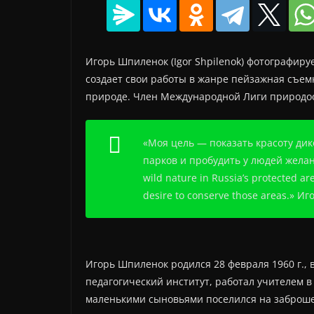
Игорь Шпиленок (Igor Shpilenok) фотографиру
создает свои работы в жанре пейзажная съемк
природе. Член Международной Лиги природо
«Моя цель — показать красоту ди
парков и пробудить у людей желани
wild nature in Russia’s protected a
desire to conserve those areas.» И
Игорь Шпиленок родился 28 февраля 1960 г.,
педагогический институт, работал учителем в
маленькими сыновьями поселился на заброше