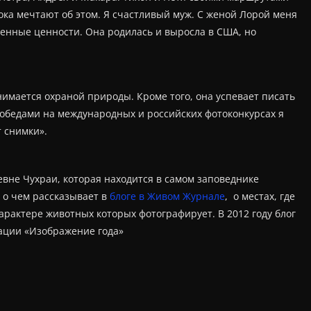
ка мечтают об этом. Я счастливый муж. С женой Лорой меня
ненные ценности. Она родилась и выросла в США, но
нимается охраной природы. Кроме того, она успевает писать
победами на международных и российских фотоконкурсах я
 снимки».
ревне Чухраи, которая находится в самом заповеднике
 о чем рассказывает в
блоге в Живом Журнале
, о местах, где
характере животных которых фотографирует. В 2012 году блог
ации «Изображение года»