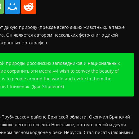
ет дикую природу (прежде всего диких животных), а также
а. Он является автором нескольких фото-книг о дикой
охранных фотографов.
кой природы российских заповедников и национальных
е сохранить эти места.»»I wish to convey the beauty of
reas to people around the world and evoke in them the
горь Шпиленок (Igor Shpilenok)
 в Трубчевском районе Брянской области. Окончил Брянский
 школе лесного поселка Новенькое, потом с женой и двумя
нном лесном кордоне у реки Нерусса. Стал писать (любимый