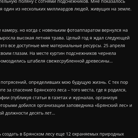
тельную поляну с сотнями подснежников. Мне показалось
 я один из нескольких миллиардов людей, живущих на земле.
 камеру, но когда с новеньким фотоаппаратом вернулся на
 выросла высокая летняя трава. Целый год я ждал следующей
 это все доступные мне материальные ресурсы. 25 апреля
 своим глазам. На месте куртин подснежников чернела
громоздились штабеля свежесрубленной древесины…
 потрясений, определивших мою будущую жизнь. С тех пор
 за спасение Брянского леса – того места, где я родился,
ии (публикуя статьи в газетах и журналах, организуя
которыми добился организации заповедника «Брянский лес» и
ой должности десять лет…
ь создать в Брянском лесу еще 12 охраняемых природных