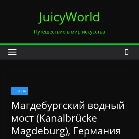
Перейти
JuicyWorld
к
содержимому
Путешествие в мир искусства
ЕВРОПА
Магдебургский водный
мост (Kanalbrücke
Magdeburg), Германия