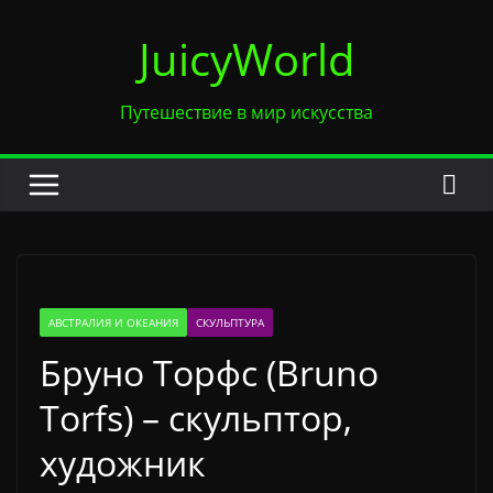
Перейти
JuicyWorld
к
содержимому
Путешествие в мир искусства
АВСТРАЛИЯ И ОКЕАНИЯ
СКУЛЬПТУРА
Бруно Торфс (Bruno
Torfs) – скульптор,
художник