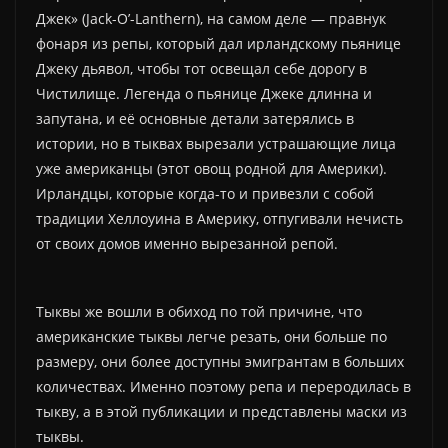
Джек» (Jack-O’-Lanthern), на самом деле — правнук
фонаря из репы, который дал ирландскому пьянице
Джеку дьявол, чтобы тот освещал себе дорогу в
Чистилище. Легенда о пьянице Джеке длинна и
запутана, и её основные детали затерялись в
истории, но в тыквах вырезали устрашающие лица
уже американцы (этот овощ родной для Америки).
Ирландцы, которые когда-то и привезли с собой
традиции Хеллоуина в Америку, отпугивали нечисть
от своих домов именно вырезанной репой.
Тыквы же вошли в обиход по той причине, что
американские тыквы легче резать, они больше по
размеру, они более доступны эмигрантам в больших
количествах. Именно поэтому репа и переродилась в
тыкву, а в этой публикации и представлены маски из
тыквы.