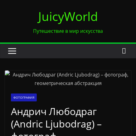
Перейти
JuicyWorld
к
содержимому
Путешествие в мир искусства
ФОТОГРАФИЯ
Андрич Любодраг
(Andric Ljubodrag) –