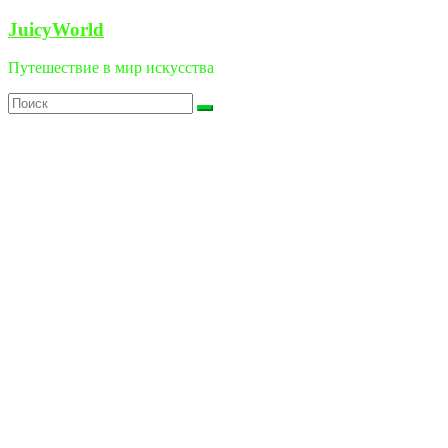
Перейти
JuicyWorld
к
содержимому
Путешествие в мир искусства