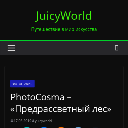
Перейти
JuicyWorld
к
содержимому
Путешествие в мир искусства
ФОТОГРАФИЯ
PhotoCosma –
«Предрассветный лес»
17.03.2019
yuicyworld