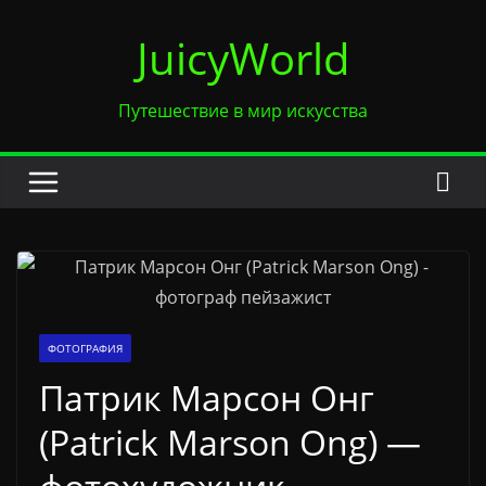
Перейти
JuicyWorld
к
содержимому
Путешествие в мир искусства
ФОТОГРАФИЯ
Патрик Марсон Онг
(Patrick Marson Ong) —