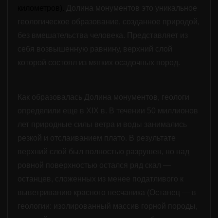
километров).
Долина монументов это
уникальное
геологическое образование, созданное природой,
без вмешательства человека. Представляет из
себя возвышенную равнину, верхний слой
которой состоял из мягких осадочных пород.
Как образовалась Долина монументов, геологи
определили еще в
XIX
в.
В течении 50 миллионов
лет природные силы ветра и воды занимались
резкой и отслаиванием плато. В результате
верхний слой был полностью разрушен, но над
ровной поверхностью остался ряд скал —
останцев, сложенных из менее податливого к
выветриванию красного песчаника (Останец — в
геологии: изолированный массив горной породы,