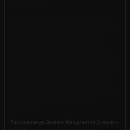
трасса – US 163
Чаще всего, прежде чем доехать на машине,
долет
ают
до ближайшего пункта на самолете,
а
оттуда след
уют
в Долину Монументов на
арендованном авто
мобиле
. Ближайшие
аэропорты: Page Municipal Airport в Пейдже —
Grand Canyon National Park Airport — Sky Harbor
Airport в Финиксе — McCarran International Airport в
Лас-Вегасе — Blanding Municipal Airport
(
город
Бландинг в 120 км от Долины Монументов
) —
Bluff Airport в 75 км от парка —
Monticello Airport
(
город Монтиселло, 160 км от Долины
Монументов
)
Расстояние до Долины Монументов (1 миля —