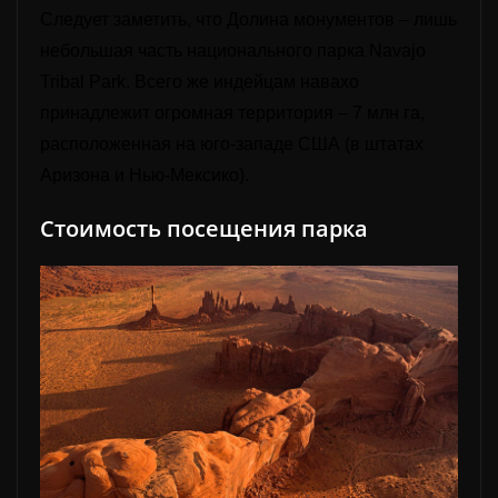
Следует заметить, что
Долина монументов – лишь
небольшая часть национального парка Navajo
Tribal Park.
Всего же индейцам навахо
принадлежит огромная территория – 7 млн га,
расположенная на юго-западе США (в штатах
Аризона и Нью-Мексико).
Стоимость посещения парка