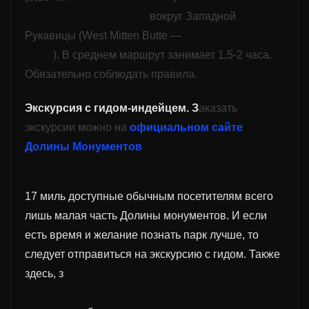
маршрут у
Scenic Drive,
вокруг Западной
Рукавицы
(West
Mitten Butte —
точка №1 на
карте
). В среднем
маршрут занимает
1,5-2 часа.
Обязательно соблюдать правила.
Экскурси
я
с гидом-индейцем. З
аказать
экскурсии можно на
официальном сайте
Долины Монументов
17 миль доступные обычным посетителям всего
лишь малая часть Долины монументов. И если
есть время и желание познать парк лучше, то
следует отправиться на экскурсию с гидом. Также
здесь, з
а дополнительные деньги вас прокатят на
джипе по пыльным
оранжево-
красным дорогам