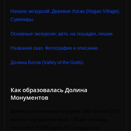
Начало экскурсий. Деревня Хоган (Hogan Village).
Сувениры.
Основные экскурсии: авто, на лошадях, пешие.
Названия скал. Фотографии и описание.
Долина Богов
(
Valley of the Gods
).
Как образовалась Долина
Монументов
Долина расположена на уровне 5564 футов (1700
метров) над уровнем моря. Общая площадь
составляет 91696 акров (371 квадратных