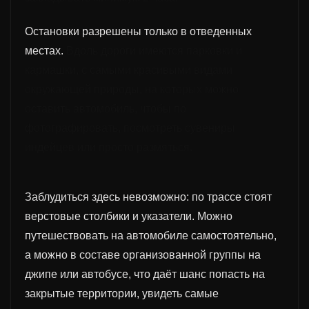
Остановки разрешены только в отведенных
местах.
Вдоль дороги имеются парковки и
кармашки,
с
самы
ми
красивы
ми
вид
ами
окружающей природы, на которых можно
оставить автомобиль,
чтобы по
фотографировать
, посмотреть сувениры
индейцев или просто размяться.
Заблудиться здесь невозможно: по трассе стоят
верстовые столбики и указатели. Можно
путешествовать на автомобиле самостоятельно,
а можно в составе организованной группы на
джипе или автобусе, что даёт шанс попасть на
закрытые территории, увидеть самые