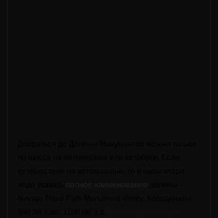
До
браться до Долины Монументов
можно только
по шоссе на автомобиле или автобусе. Если
путешествие
на автомашине, то в навигатор
е
надо указать
полное наименование
долины —
Navajo Tribal Park Monument Valley. Координаты
390 59’ с.ш., 1100 06’ з.д.
Ближайшая к парку