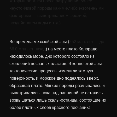
который остался после разрушения более
неустойчивой породы какими-либо экзогенными
факторами — выветриванием, эрозией,
воздействием воды и т. д.).
Во времена мезозойской эры (
252 млн. лет — до
66,0 млн лет назад
) на месте плато Колорадо
находилось море, дно которого состояло из
скоплений песчаных пластов. В конце этой эры
тектонические процессы изменили земную
поверхность, и морское дно поднялось вверх,
образовав плато. Мягкие породы размывались и
выветривались, пока над равниной не остались
возвышаться лишь скалы-останцы, состоящие из
более плотных слоев красного песчаника