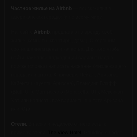
Частное ж
илье на Airbnb
— поиск жилья
в
американски
х
города
х
(и
по всему миру
Н
а
сайте
Airbnb
,
предлагают в аренду сво
ё
жилье (комнаты, квартиры, дома).
С хорошим
с
оотношени
ем
цены и качества.
Для того чтобы
найти наиболее подходящий вариант надо в
поиск
е (справа)
написать название
близлежащего
города или штата. К примеру: Пейдж, Аризона,
Кайента
(
Kayenta, Аризона
)
, Бландинг,
Блафф
(
Bluff, UT
)
, Монтиселло
(
Monticello, UT
)
, Мексикан-
Хат
или
написать
все варианты в штате Аризона
или Юта.
Отели.
В парке и
недалеко от него
есть, к
примеру,
отел
и
:
The View Hotel
,
Goulding’s Lodge,