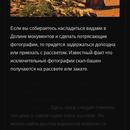
Если вы собираетесь насладиться видами в
Долине монументов и сделать потрясающие
фотографии, то придется задержаться допоздна
или приехать с рассветом. Известный факт что
исключительные фотографии скал-башен
получаются на рассвете или закате.
Жилье можно найти как непосредственно в
Monument Valley Area, так и в окрестностях. Это
могут быть кемпинги, домики, отели, жилье от
местных
жителей
.
Здесь сразу следует отметить
что цены в самом парке очень высокие.
Но
,
можно найти десятки вариантов поблизости.