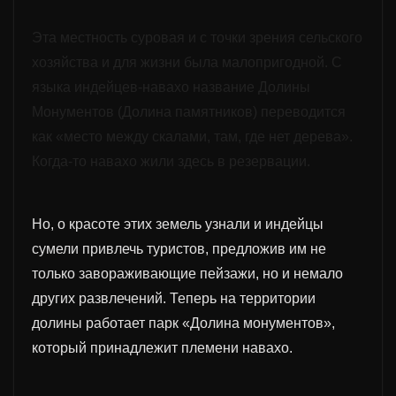
Эта местность суровая и с точки зрения сельского
хозяйства и
для
жизни была малопригодной. С
языка индейцев-навахо название Долины
Монументов (Долина памятников) переводится
как «место между скалами, там, где нет дерева».
Когда-то навахо жили здесь в резервации.
Но, о красоте этих земель узнали и индейцы
сумели привлечь туристов, предложив им не
только завораживающие пейзажи, но и немало
других развлечений. Теперь на территории
долины работает парк «Долина монументов»,
который принадлежит племени навахо.