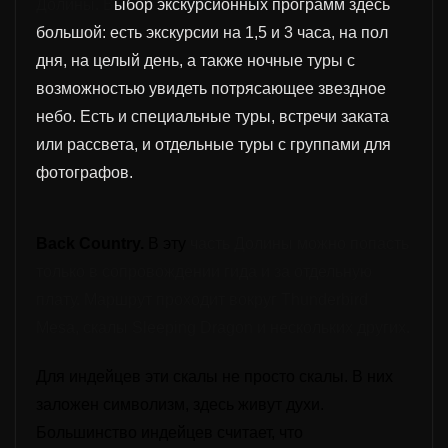
Долины.
В
ыбор экскурсионных программ здесь
большой: есть экскурсии на 1,5 и 3 часа, на пол
дня, на целый день, а также ночные туры с
возможностью увидеть потрясающее звездное
небо. Есть и специальные туры, встречи заката
или рассвета, и отдельные туры с группами для
фотографов.
Back Country.
В эту
часть Долины можно попасть
только в сопровождении гида и за отдельную
плату. Маршрут
п
роходит вокруг Thunderbird
Mesa, скалы Sleeping Dragon и нескольких других.
Для индейцев эти скалы не просто скалы. В них
заложен символизм,
здесь живут духи
.
Большинство индейцев считает, что