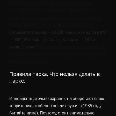
Black’s Hogan B & B.
Эти и другие номера в
На территории
Monument Valley Area
есть
и
кемпинг
и
, к примеру
The View Campground
и
Goulding’s Campground
(
в 10 км от парка
).
Стоимость: п
алатка – $19,95 и выше (+ налог); RV
— $49,95 и выше (+ налог); Кабинка — $99 и
выше (+ налог).
В «горячий сезон» цены выше.
В
окрестностях Monument Valley Area
есть и другие
палаточны
е
лагер
я.
Правила парка. Что нельзя делать в
парке.
Индейцы тщательно охраняют и оберегают свою
территорию особенно после случая в 1985 году
(читайте ниже). Поэтому, стоит внимательно