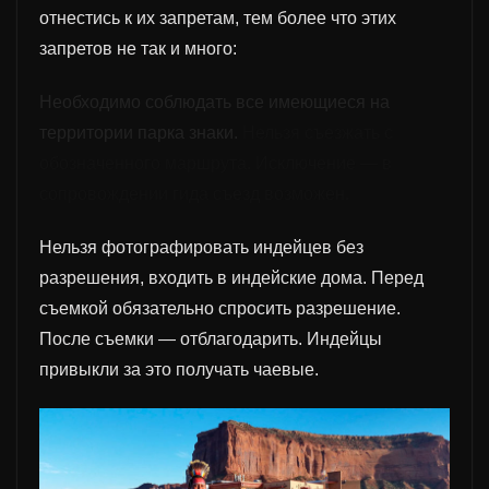
отнестись к их запретам, тем более что этих
запретов не так и много:
Необходимо соблюдать все имеющиеся на
территории парка знаки.
Нельзя съезжать с
обозначенного маршрута. Исключени
е —
в
сопровождении гида
съезд воз
мож
ен.
Нельзя фотографировать индейцев без
разрешения, входить в индейские дома. Перед
съемкой обязательно спросить разрешение.
После съемки — отблагодарить. Индейцы
привыкли за это получать чаевые.