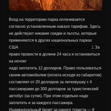
Вход на территорию
парка
оплачивается
согласно установленным навахо тарифам.
Здесь
не действуют
никакие скидки и льготы,
которые
применяются в других национальных парках
США
(не действует
Annual Pass/Park Pass
)
. За
право провести в долине 24 часа
и
остановиться
на ночлег
Back Countr Permit
(кемпинг и походы)
надо заплатить 12 долларов. Пр
аво пользоваться
своим
автомобил
ем
(оплата
исходя из габаритов
)
составляет от 20 долларов за легковушку с 4
пассажирами до 300 долларов за туристический
автобус
(за сутки). П
ри этом
отдельно надо
заплатить и за каждого
пассажир
а.
Индивидуальный билет за одного туриста — 6