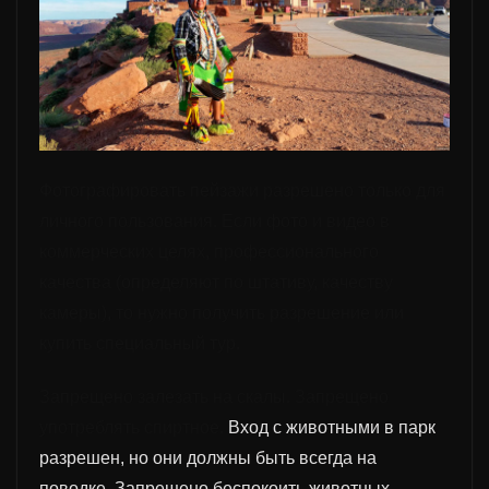
Фотографировать
пейзажи
разрешено только для
личного пользования. Если
фото и
видео
в
коммерческих целях,
профессионального
качества (определяют по штатив
у, качеству
камеры
),
то нужно
получить разрешение
или
купить специальный тур.
Запрещено
залезать на скалы.
Запрещено
употреблять спиртное.
Вход с животными в парк
разрешен, но они должны быть всегда на
поводке. Запрещено беспокоить животных,