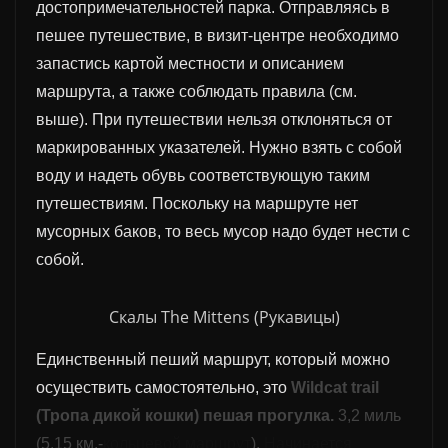
достопримечательностей парка. Отправляясь в
пешее путешествие, в визит-центре необходимо
запастись картой местности и описанием
маршрута, а также соблюдать правила (см.
выше). При путешествии нельзя отклоняться от
маркированных указателей. Нужно взять с собой
воду и надеть обувь соответствующую таким
путешествиям. Поскольку на маршруте нет
мусорных баков, то весь мусор надо будет нести с
собой.
Скалы The Mittens (Рукавицы)
Единственный пеший маршрут, который можно
осуществить самостоятельно, это
Wildcat trail
(Тропа дикой кошки) пеш
ая
прогулк
а.
3,2 миль
(5,15 к
м.-
кольцевой
маршрут
).
Нач
инается