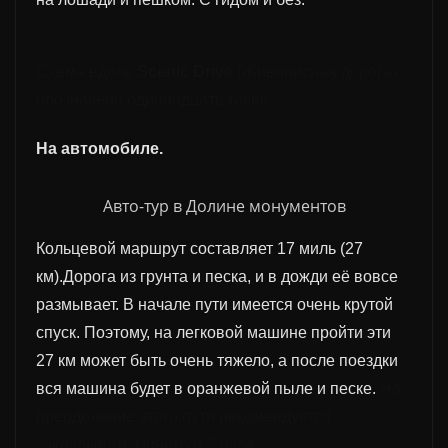
С
хем
а
вдоль
Scenic Drive
(Живописная дорога)
обозначено одиннадцать точек.
На автомобиле.
Авто-тур в Долине монументов
Кольцевой маршрут составляет 17 миль (27
км).Дорога из грунта и песка, и в дожди её вовсе
размывает. В начале пути имеется очень крутой
спуск. Поэтому, на легковой машине пройти эти
27 км может быть очень тяжело, а после поездки
вся машина будет в оранжевой пыле и песке.
На
преодоление этого пути рекомендуется
закладывать минимум 2 часа.