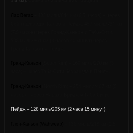
1,6 км).
Схема
близлежащих
городов
– 403 мили/644 км (6,5 часов) – через
Лас Вегас
Сейнт Джордж, Канаб и Пейдж; 457 миль/731 км
(7,5 часов) через Гранд-Каньон и Таба-Сити,
538 миль/861 км (8 часов 40 минут) через
Гранд-Каньон и Пейдж.
Гранд-Каньон
(South Rim) – 169 миль/270 км (3
часа) – через Таба-Сити без заезда в Пейдж.
(North Rim) – 254 мили/407 км (5
Гранд-Каньон
часов) – через Навахо-Бридж и Таба-Сити.
Пейдж – 128 миль/205 км (2 часа 15 минут).
– 136 миль/218 км (2,5
Глен-Каньон (Wahweap)
часа).