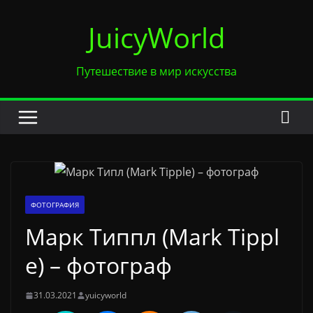
Перейти
JuicyWorld
к
содержимому
Путешествие в мир искусства
ФОТОГРАФИЯ
Марк Типпл (Mark Tippl
e) – фотограф
31.03.2021
yuicyworld