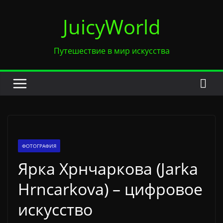
Перейти
JuicyWorld
к
содержимому
Путешествие в мир искусства
ФОТОГРАФИЯ
Ярка Хрнчаркова (Jarka
Hrnсаrkovа) – цифровое
искусство