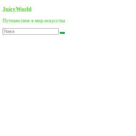
Перейти
JuicyWorld
к
содержимому
Путешествие в мир искусства