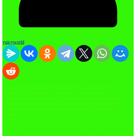
yuicyworld
Елена Куканова профессиональный художник работает в
классической манере, но как пишет: «предпочитаю
классический стиль, но не слишком классические идеи».
Работает в техниках: холст-масло, темпера, смешанная
техника акварель-гуашь; графика- цветные карандаши,
графит, и т.д.
О своих предпочтениях в выборе тем и откуда черпает идеи