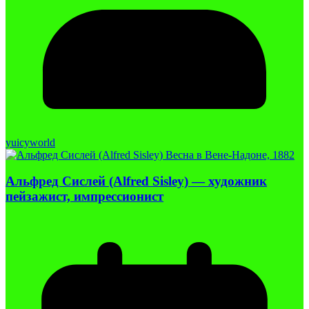
yuicyworld
Альфред Сислей (Alfred Sisley) — художник
пейзажист, импрессионист