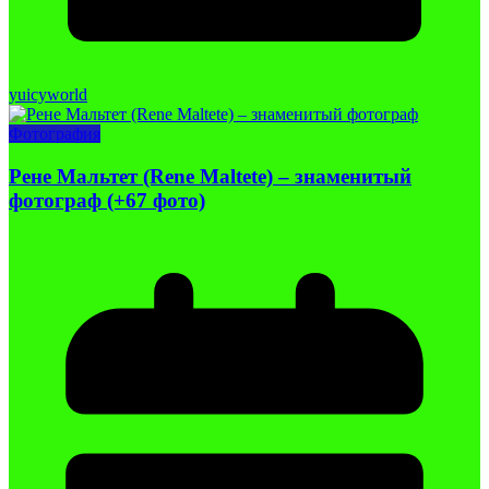
yuicyworld
Фотография
Рене Мальтет (Rene Maltete) – знаменитый
фотограф (+67 фото)