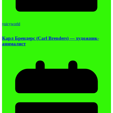
yuicyworld
Карл Брендерс (Carl Brenders) — художник-
анималист