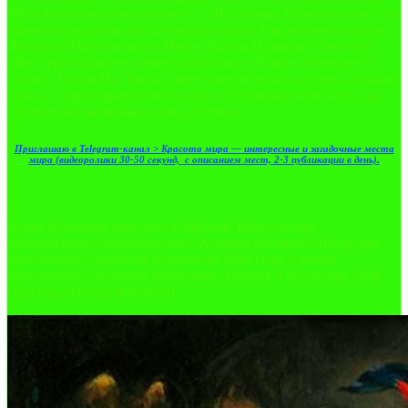
Elena Kukanova говорит так: «… Вселенная Толкиена вовсе не
единственная тема по которой я рисую. Так же очень люблю
Джорджа Мартина и его Песнь Льда и Пламени, Плоский
Мир Терри Пратчета, мне близок мир «Дома в Котором» и
готика Эдгара По. Космос мне тоже не чужд, но здесь больше
люблю старую фантастику вроде Стругацких или Лема, где
психологии не меньше чем действия.
Приглашаю в Telegram-канал > Красота мира — интересные и загадочные места
мира (видеоролики 30-50 секунд, с описанием мест, 2-3 публикации в день).
Елена Куканова родилась в Москве. Выпускница
Московского Академического Художественного Лицея при
Российской Академии Художеств 1998 года, а также
Российской Академии Живописи, Ваяния и Зодчества 2004
года (мастерская портрета).