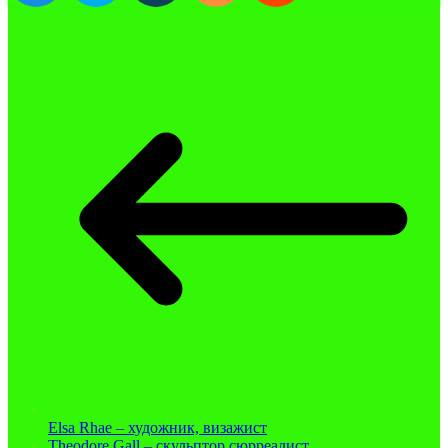
Elsa Rhae – художник, визажист
Theodore Gall – скульптор сюрреалист