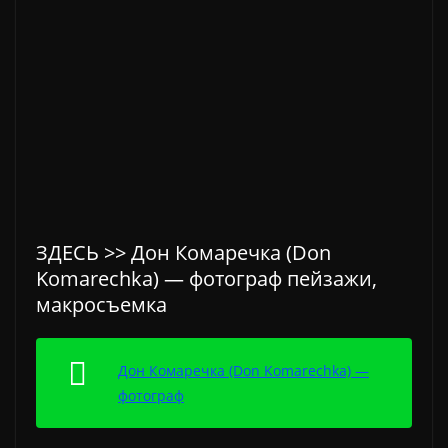
ЗДЕСЬ >> Дон Комаречка (Don
Komarechka) — фотограф пейзажи,
макросъемка
Дон Комаречка (Don Komarechka) —
фотограф