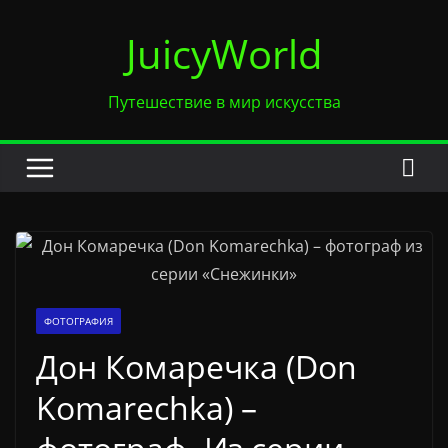
Перейти
JuicyWorld
к
содержимому
Путешествие в мир искусства
ФОТОГРАФИЯ
Дон Комаречка (Don
Komarechka) –