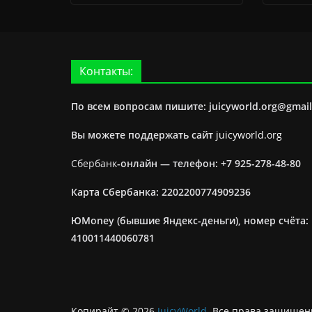
Контакты:
По всем вопросам пишите: juicyworld.org@gmai
Вы можете поддержать сайт
juicyworld.org
Сбербанк
-онлайн —
телефон: +7 925-278-48-80
Карта Сбербанка: 2202200774909236
ЮMoney (бывшие Яндекс-деньги), номер счёта:
410011440060781
Копирайт © 2026
JuicyWorld
. Все права защищен