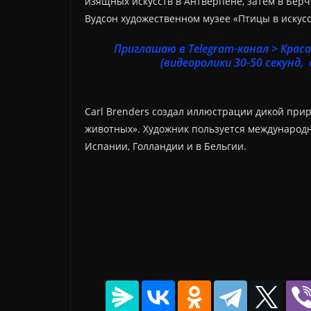
изящных искусств в Антверпене, затем в Бер
Вудсон художественном музее «Птицы в искусс
Приглашаю в Telegram-канал > Кра
(видеоролики 30-50 секунд, 
Carl Brenders создал иллюстрации дикой при
животных». Художник пользуется международ
Испании, Голландии и в Бельгии.