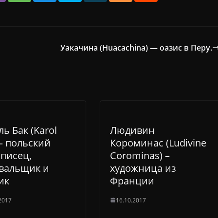
Уакачина (Huacachina) — оазис в Перу.
ь Бак (Karol
Людивин
 – польский
Короминас (Ludivine
писец,
Corominas) –
вальщик и
художница из
ик
Франции
2017
16.10.2017