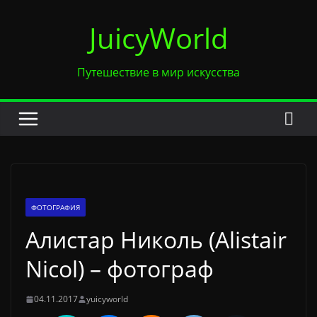
Перейти
JuicyWorld
к
содержимому
Путешествие в мир искусства
ФОТОГРАФИЯ
Алистар Николь (Alistair
Nicol) – фотограф
04.11.2017
yuicyworld