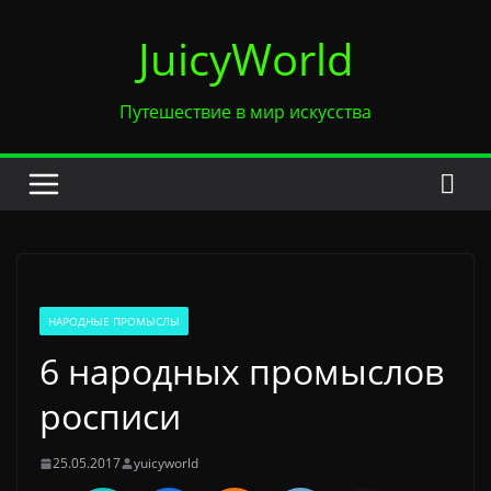
Перейти
JuicyWorld
к
содержимому
Путешествие в мир искусства
НАРОДНЫЕ ПРОМЫСЛЫ
6 народных промыслов
росписи
25.05.2017
yuicyworld