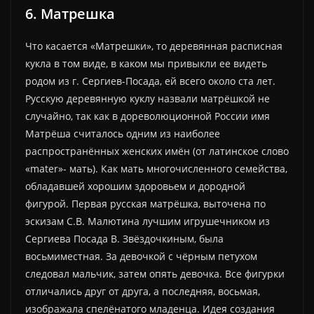
6. Матрешка
Что касается «Матрешки», то деревянная расписная
кукла в том виде, в каком мы привыкли ее видеть
родом из г. Сергиев-Посада, ей всего около ста лет.
Русскую деревянную куклу назвали матрёшкой не
случайно, так как в дореволюционной России имя
Матрёша считалось одним из наиболее
распространённых женских имён (от латинское слово
«mater»- мать). Как мать многочисленного семейства,
обладавшей хорошим здоровьем и дородной
фигурой. Первая русская матрёшка, выточена по
эскизам С.В. Малютина лучшим игрушечником из
Сергиева Посада В. Звёздочкиным, была
восьмиместная. За девочкой с чёрным петухом
следовал мальчик, затем опять девочка. Все фигурки
отличались друг от друга, а последняя, восьмая,
изображала спелёнатого младенца. Идея создания