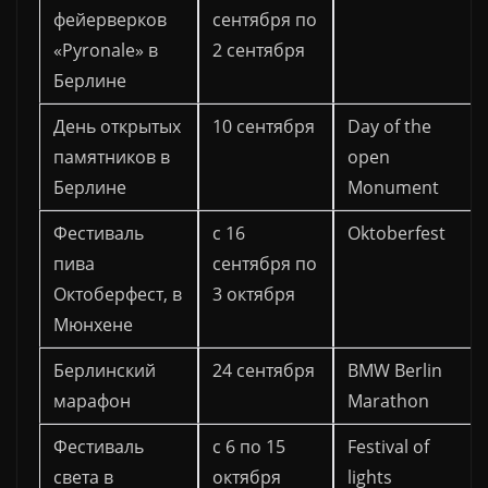
фейерверков
сентября по
«Pyronale» в
2 сентября
Берлине
День открытых
10 сентября
Day of the
памятников в
open
Берлине
Monument
Фестиваль
с 16
Oktoberfest
пива
сентября по
Октоберфест, в
3 октября
Мюнхене
Берлинский
24 сентября
BMW Berlin
марафон
Marathon
Фестиваль
с 6 по 15
Festival of
света в
октября
lights