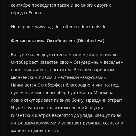
сентябре проводится также и во многих других
городах Европы.
Homepage: www.tag-des-offenen-denkmals.de
Фестиваль пива Октоберфест (Оktoberfest)
Вот уже более двух сотен лет немецкий фестиваль
Октоберфест известен своим безудержным весельем,
наполняя животы посетителей свежесваренным
мюнхенским пивом и местными «закусками».
Начинается Октоберфест благородно и чинно: под
пушечные выстрелы обер-бургомистр Мюнхена
ловко откупоривает пивную бочку. Праздник открыт!
И уже спустя нескольких мгновений внутри
гигантских шатров веселятся до упада: хлещут пиво
литровыми кружками и уплетают румяные сосиски и
жареных цыплят и т.п.