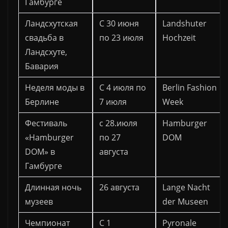
Гамбурге
Ландсхутская
С 30 июня
Landshuter
свадьба в
по 23 июля
Hochzeit
Ландсхуте,
Бавария
Неделя моды в
С 4 июля по
Berlin Fashion
Берлине
7 июля
Week
Фестиваль
с 28.июля
Hamburger
«Hamburger
по 27
DOM
DOM» в
августа
Гамбурге
Длинная ночь
26 августа
Lange Nacht
музеев
der Museen
Чемпионат
С 1
Pyronale