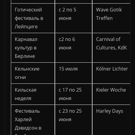
Готический
с 2 по 5
Wave Gotik
фестиваль в
июня
Treffen
Лейпциге
Карнавал
с2 по 6
Carnival of
культур в
июня
Cultures, KdK
Берлине
Кельнские
15 июля
Kölner Lichter
огни
Кильская
с 17 по 25
Kieler Woche
неделя
июня
Фестиваль
с 23 по 25
Harley Days
Харлей
июня
Дэвидсон в