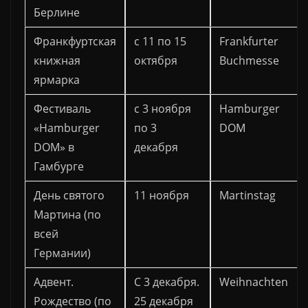
Берлине
Франкфуртская
с 11 по 15
Frankfurter
книжная
октября
Buchmesse
ярмарка
Фестиваль
с 3 ноября
Hamburger
«Hamburger
по 3
DOM
DOM» в
декабря
Гамбурге
День святого
11 ноября
Martinstag
Мартина (по
всей
Германии)
Адвент.
С 3 декабря.
Weihnachten
Рождество (по
25 декабря