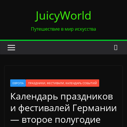
Перейти
JuicyWorld
к
содержимому
Путешествие в мир искусства
ЕВРОПА
ПРАЗДНИКИ, ФЕСТИВАЛИ, КАЛЕНДАРЬ СОБЫТИЙ
Календарь праздников
и фестивалей Германии
— второе полугодие