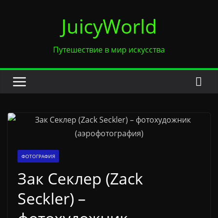
Перейти
JuicyWorld
к
содержимому
Путешествие в мир искусства
ФОТОГРАФИЯ
Зак Секлер (Zack
Seckler) –