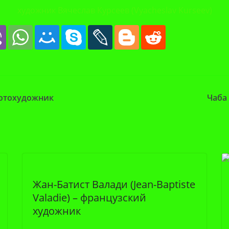
художник Вячеслав Курсеев (Vyacheslav Kurseev)
фотохудожник
Чаба
Жан-Батист Валади (Jean-Baptiste
Valadie) – французский
художник