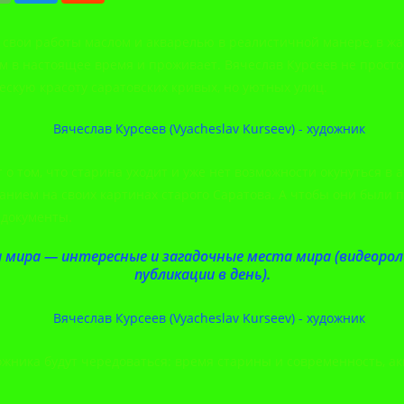
ет свои работы маслом и акварелью в реалистичной манере, в ж
ром в настоящее время и проживает. Вячеслав Курсеев не прост
скую красоту саратовских кривых, но уютных улиц.
 о том, что старина уходит и уже нет возможности окунуться в а
данием на своих картинах старого Саратова. А чтобы они были 
 документы.
 мира — интересные и загадочные места мира (видеоролик
публикации в день).
дожника будут чередоваться: время старины и современность, а