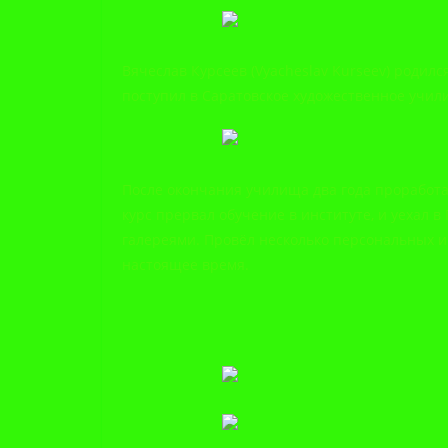
Вячеслав Курсеев (Vyacheslav Kurseev) родился
поступил в Саратовское художественное учили
После окончания училища два года проработал
курс прервал обучение в институте, и уехал в
галереями. Провёл несколько персональных и с
настоящее время.