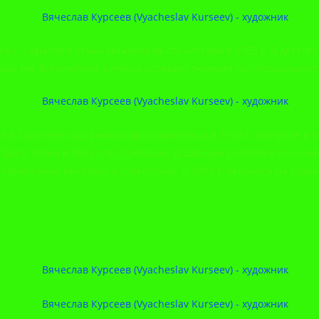
 в г. Саратов в семье инженеров-строителей в 1965 г. В детств
ще им. Боголюбова, которое успешно окончил по специальности
 в Саратове художником-оформителем, а в 1990 г. поступил в 
 Прагу, затем в 1992 г. в Стокгольм,. В Швеции работал в течен
овместных выставок в Стокгольме. С 2005 г. вернулся на родину