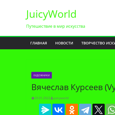
Перейти
JuicyWorld
к
содержимому
Путешествие в мир искусства
ГЛАВНАЯ
НОВОСТИ
ТВОРЧЕСТВО ИСК
ХУДОЖНИКИ
Вячеслав Курсеев (V
29.01.2022
yuicyworld