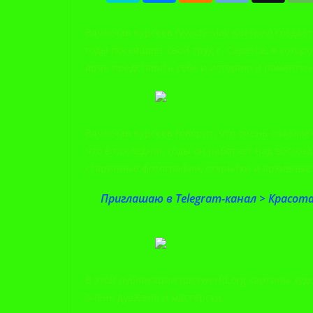
Вячеслав Курсеев (Vyacheslav Kurseev) созда
годы посвящает свой труд г. Саратов, в кото
ярче представить себе и историю и романтиче
Вячеслав Курсеев говорит, что очень сожалеет
что в последние годы он работает над воссоз
старинные фотографии, открытки и архивные
Приглашаю в Telegram-канал > Красота
В этой публикации juicyworld.org картины ху
очень душевно и мастерски.