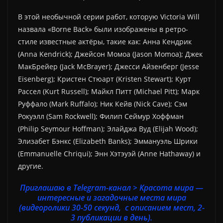
В этой необычной серии работ, которую Victoria Will
назвала «Borne Back» были изображены в ретро-
стиле известные актёры, такие как: Анна Кендрик
(Anna Kendrick); Джейсон Момоа (Jason Momoa); Джек
МакБрейер (Jack McBrayer); Джесси Айзенберг (Jesse
Eisenberg); Кристен Стюарт (Kristen Stewart); Курт
Рассел (Kurt Russell); Майкл Питт (Michael Pitt); Марк
Руффало (Mark Ruffalo); Ник Кейв (Nick Cave); Сэм
Рокуэлл (Sam Rockwell); Филип Сеймур Хоффман
(Philip Seymour Hoffman); Элайджа Вуд (Elijah Wood);
Элизабет Бэнкс (Elizabeth Banks); Эммануэль Шрики
(Emmanuelle Chriqui); Энн Хэтэуэй (Anne Hathaway) и
другие.
Приглашаю в Telegram-канал > Красота мира —
интересные и загадочные места мира
(видеоролики 30-50 секунд, с описанием мест, 2-
3 публикации в день).