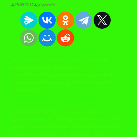
25.05.2017
yuicyworld
Thanit Koolkoksoong (Nemo Kool) создает свои
фотоработы в разных жанрах, но получил
известность прежде всего своей макросъемкой. Но, в
последнее время больше увлекается пейзажной
фотографией.
О фотографе Thanit Koolkoksoong (Nemo Kool)
практически нет информации. Известно лишь что он
родом из Накхонратчасима, Таиланд. В настоящее
время живёт и работает в Нью-Йорке, США.