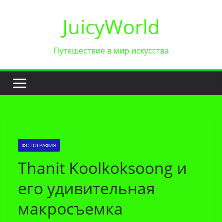
Перейти
JuicyWorld
к
содержимому
Путешествие в мир искусства
ФОТОГРАФИЯ
Thanit Koolkoksoong и
его удивительная
макросъемка