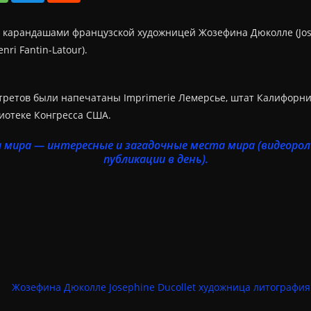
карандашами французской художницей Жозефина Дюколле (Josep
ri Fantin-Latour).
ретов были напечатаны Imprimerie Лемерсье, штат Калифорния
лиотеке Конгресса США.
 мира — интересные и загадочные места мира (видеоролик
публикации в день).