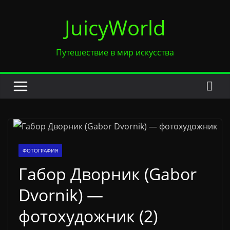
Перейти
JuicyWorld
к
содержимому
Путешествие в мир искусства
ФОТОГРАФИЯ
Габор Дворник (Gabor
Dvornik) —
фотохудожник (2)