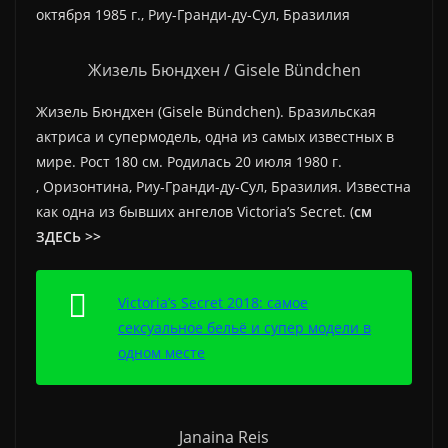
октября 1985 г., Риу-Гранди-ду-Сул, Бразилия
Жизель Бюндхен / Gisele Bündchen
Жизель Бюндхен (Gisele Bündchen).
Бразильская
актриса и супермодель, одна из самых известных в
мире. Рост 180 см.
Родилась
20 июля 1980 г.
, Оризонтина, Риу-Гранди-ду-Сул, Бразилия. И
звестна
как одна из бывших ангелов Victoria’s Secret. (
см
ЗДЕСЬ >>
Victoria’s Secret 2018: самое
сексуальное бельё и супер модели в
одном месте
Janaina Reis