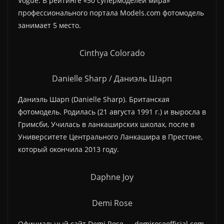
Vogue. В рейтинге «50 супермоделей мира»
профессионального портала Models.com фотомодель
занимает 5 место.
Cinthya Colorado
Danielle Sharp / Даниэль Шарп
Даниэль Шарп (Danielle Sharp). Британская
фотомодель. Родилась (21 августа 1991 г.) и выросла в
Гримсби, Училась в ланкаширских школах, после в
Университете Центрального Ланкашира в Престоне,
который окончила 2013 году.
Daphne Joy
Demi Rose
Официальный сайт Demi Rose — demiroseofficial.com