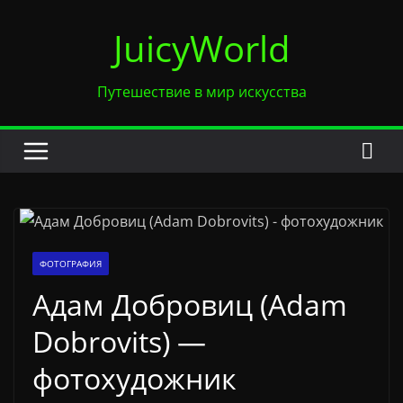
Перейти
JuicyWorld
к
содержимому
Путешествие в мир искусства
ФОТОГРАФИЯ
Адам Добровиц (Adam
Dobrovits) —
фотохудожник