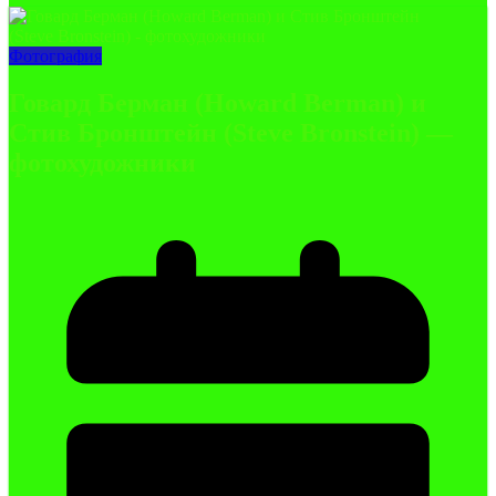
Фотография
Говард Берман (Howard Berman) и
Стив Бронштейн (Steve Bronstein) —
фотохудожники