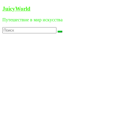
Перейти
JuicyWorld
к
содержимому
Путешествие в мир искусства