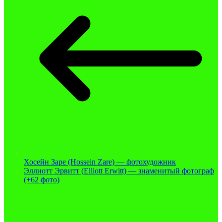
Хосейн Заре (Hossein Zare) — фотохудожник
Эллиотт Эрвитт (Elliott Erwitt) — знаменитый фотограф
(+62 фото)