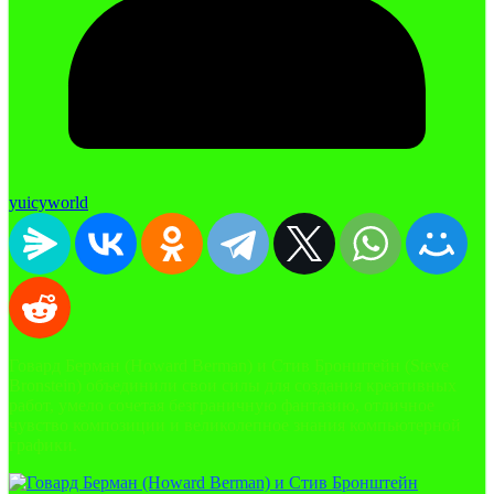
yuicyworld
Говард Берман (Howard Berman) и Стив Бронштейн (Steve
Bronstein) объединили свои силы для создания креативных
работ, умело сочетая безграничную фантазию, отличное
чувство композиции и великолепное знания компьютерной
графики.