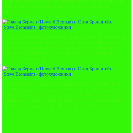
Frequently my projects involve freezing action, pours, spills, and
creating images that might ordinarily require locations, stock
photography and CGI.
I’ve put together many complicated productions in both the analog
and the digital world, requiring a minimum of post production. I’ve
shot a snow clogged road for VW, a pristine tropical beach for
Coke, and a glacier encased mastodon for Xbox, all without the
need to leave the studio.
My background in the analog photography world instilled in me
sensibilities to make my work as real and convincing as possible.
I’m careful when combining disparate elements to do so seamlessly,
naturally, and credibly. After all these years, the work continues to
fascinate. Each project is an education in something new».