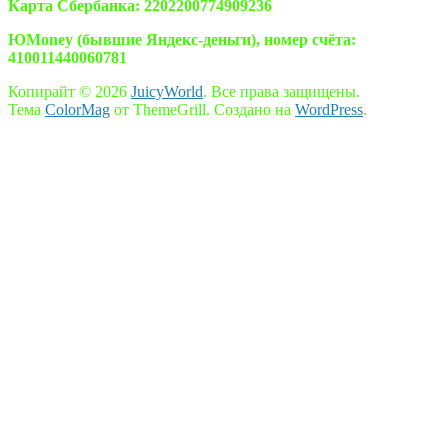
Карта Сбербанка: 2202200774909236
ЮMoney (бывшие Яндекс-деньги), номер счёта:
410011440060781
Копирайт © 2026
JuicyWorld
. Все права защищены.
Тема
ColorMag
от ThemeGrill. Создано на
WordPress
.