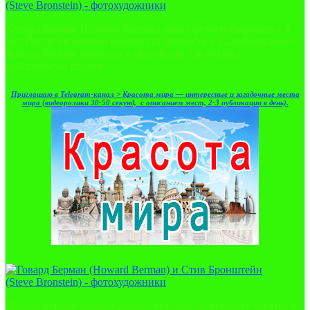
Ховард Берман (Howard Berman) начал фотографировать с 8
лет. После окончания Института Искусств в Сан-Франциско,
Ховард Берман переехал в Нью-Йорк, где открыл
собственную студию.
Приглашаю в Telegram-канал > Красота мира — интересные и загадочные места
мира (видеоролики 30-50 секунд, с описанием мест, 2-3 публикации в день).
Ховард Берман создает работы которые отличаются легким и