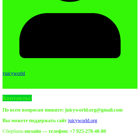
yuicyworld
Контакты:
По всем вопросам пишите: juicyworld.org@gmail.com
Вы можете поддержать сайт
juicyworld.org
Сбербанк
-онлайн —
телефон: +7 925-278-48-80