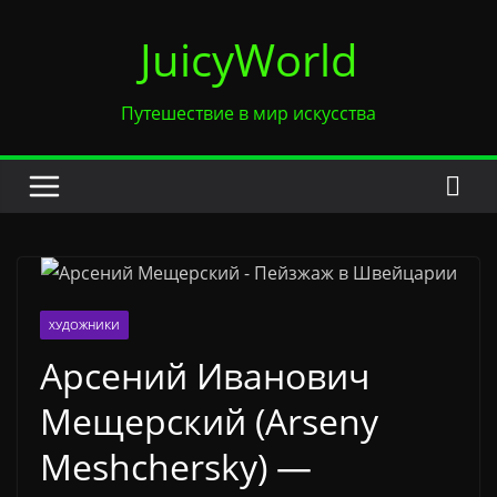
Перейти
JuicyWorld
к
содержимому
Путешествие в мир искусства
ХУДОЖНИКИ
Арсений Иванович
Мещерский (Arseny
Meshchersky) —