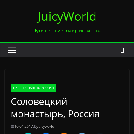
Перейти
JuicyWorld
к
содержимому
Путешествие в мир искусства
ПУТЕШЕСТВИЯ ПО РОССИИ
Соловецкий
монастырь, Россия
10.04.2017
yuicyworld