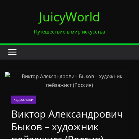
Перейти
JuicyWorld
к
содержимому
Путешествие в мир искусства
ХУДОЖНИКИ
Виктор Александрович
Быков – художник