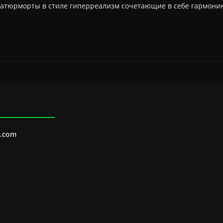
е натюрморты в стиле гиперреализм сочетающие в себе гармони
l.com