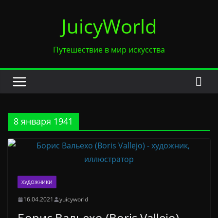
Перейти
JuicyWorld
к
содержимому
Путешествие в мир искусства
8 января 1941
ХУДОЖНИКИ
16.04.2021
yuicyworld
Борис Вальехо (Boris Vallejo) —