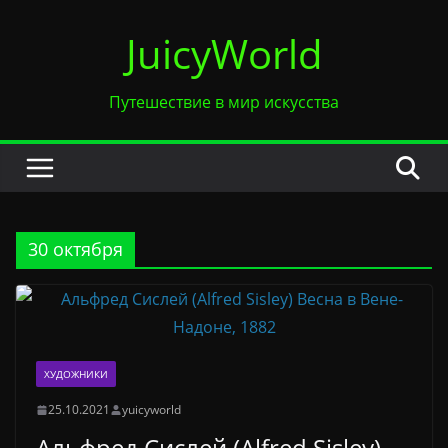
Перейти
JuicyWorld
к
содержимому
Путешествие в мир искусства
30 октября
ХУДОЖНИКИ
25.10.2021
yuicyworld
Альфред Сислей (Alfred Sisley) —