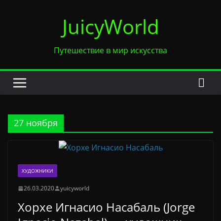
Перейти
JuicyWorld
к
содержимому
Путешествие в мир искусства
27 ноября
ХУДОЖНИКИ
26.03.2020
yuicyworld
Хорхе Игнасио Насабаль (Jorge