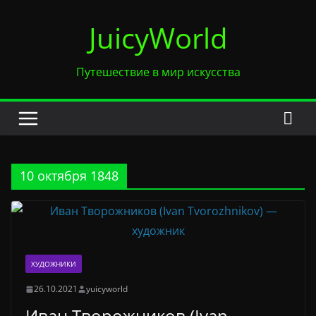
Перейти
JuicyWorld
к
содержимому
Путешествие в мир искусства
10 октября 1848
ХУДОЖНИКИ
26.10.2021
yuicyworld
Иван Творожников (Ivan