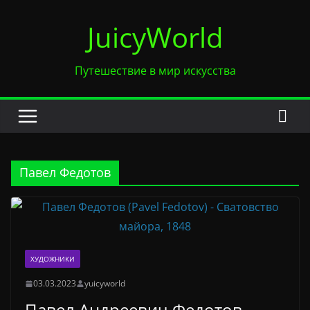
Перейти
JuicyWorld
к
содержимому
Путешествие в мир искусства
Павел Федотов
ХУДОЖНИКИ
03.03.2023
yuicyworld
Павел Андреевич Федотов