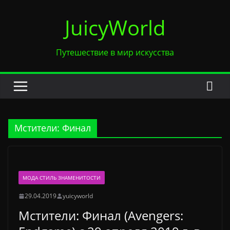
Перейти
JuicyWorld
к
содержимому
Путешествие в мир искусства
Мстители: Финал
МОДА СТИЛЬ ЗНАМЕНИТОСТИ
29.04.2019
yuicyworld
Мстители: Финал (Avengers: