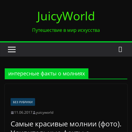
Перейти
JuicyWorld
к
содержимому
Путешествие в мир искусства
интересные факты о молниях
БЕЗ РУБРИКИ
11.06.2017
yuicyworld
Самые красивые молнии (фото).