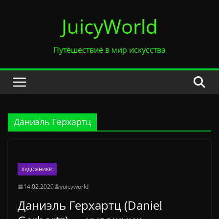
Перейти
JuicyWorld
к
содержимому
Путешествие в мир искусства
Даниэль Герхартц
ХУДОЖНИКИ
14.02.2020
yuicyworld
Даниэль Герхартц (Daniel