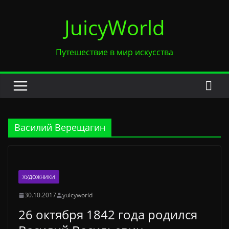
Перейти
JuicyWorld
к
содержимому
Путешествие в мир искусства
Василий Верещагин
ХУДОЖНИКИ
30.10.2017
yuicyworld
26 октября 1842 года родился