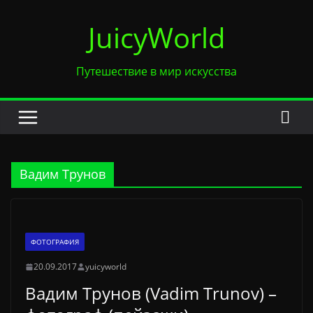
Перейти
JuicyWorld
к
содержимому
Путешествие в мир искусства
Вадим Трунов
ФОТОГРАФИЯ
20.09.2017
yuicyworld
Вадим Трунов (Vadim Trunov) –