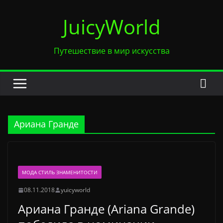
Перейти
JuicyWorld
к
содержимому
Путешествие в мир искусства
Ариана Гранде
МОДА СТИЛЬ ЗНАМЕНИТОСТИ
08.11.2018
yuicyworld
Ариана Гранде (Ariana Grande)