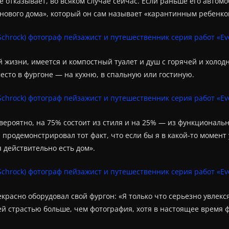
е отказывает, во всяком случае сейчас. Если раньше его автомоб
нового дома», который он сам называет «карантинным ребенком
й жизни, имеется и компостный туалет и душ с горячей и холо
место в фургоне — на кухню, в спальную или гостиную.
вероятно, на 75% состоит из стиля и на 25% — из функционально
продемонстрировал тот факт, что если бы я в какой-то момент
я действительно есть дом».
рекрасно оборудовал свой фургон: «Я только что серьезно увле
ей страстью больше, чем фотография, хотя в настоящее время 