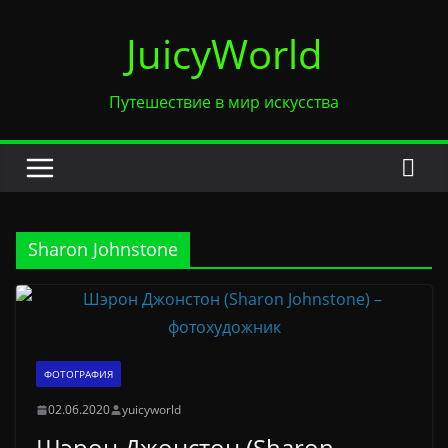
Перейти
JuicyWorld
к
содержимому
Путешествие в мир искусства
Sharon Johnstone
ФОТОГРАФИЯ
02.06.2020
yuicyworld
Шэрон Джонстон (Sharon