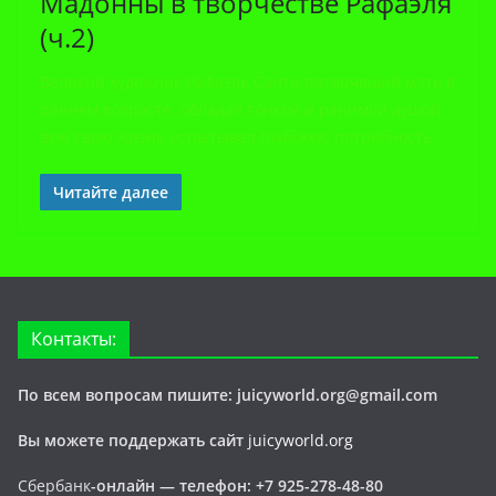
Мадонны в творчестве Рафаэля
(ч.2)
Великий художник Рафаэль Санти потерявший мать в
раннем возрасте, обладал тонкой и ранимой душой,
всю свою жизнь испытывал глубокую потребность
Читайте далее
Контакты:
По всем вопросам пишите: juicyworld.org@gmail.com
Вы можете поддержать сайт
juicyworld.org
Сбербанк
-онлайн —
телефон: +7 925-278-48-80