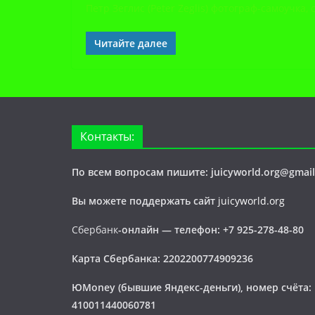
Петр Зеглис (Peter Zeglis) фотограф-самоучка
Читайте далее
Контакты:
По всем вопросам пишите: juicyworld.org@gmai
Вы можете поддержать сайт
juicyworld.org
Сбербанк
-онлайн —
телефон: +7 925-278-48-80
Карта Сбербанка: 2202200774909236
ЮMoney (бывшие Яндекс-деньги), номер счёта:
410011440060781