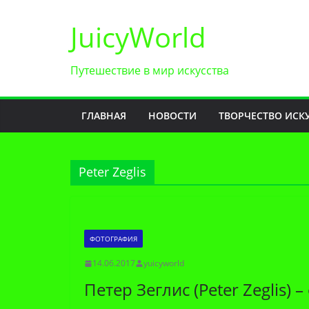
Перейти
JuicyWorld
к
содержимому
Путешествие в мир искусства
ГЛАВНАЯ
НОВОСТИ
ТВОРЧЕСТВО ИСК
Peter Zeglis
ФОТОГРАФИЯ
14.06.2017
yuicyworld
Петер Зеглис (Peter Zeglis)